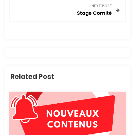
v
NEXT POST
Stage Comité
i
g
a
t
i
Related Post
o
n
d
e