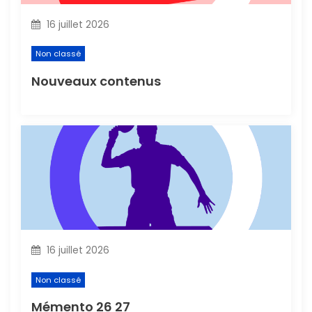
l
16 juillet 2026
’
Non classé
a
Nouveaux contenus
r
t
i
c
l
16 juillet 2026
e
Non classé
Mémento 26 27