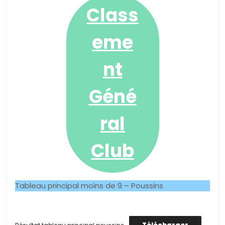
Class
eme
nt
Géné
ral
Club
Tableau principal moins de 9 – Poussins