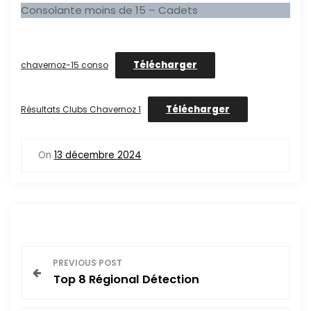
Consolante moins de 15 – Cadets
Télécharger
chavernoz-15 conso
Télécharger
Résultats Clubs Chavernoz 1
On
13 décembre 2024
N
PREVIOUS POST
Top 8 Régional Détection
a