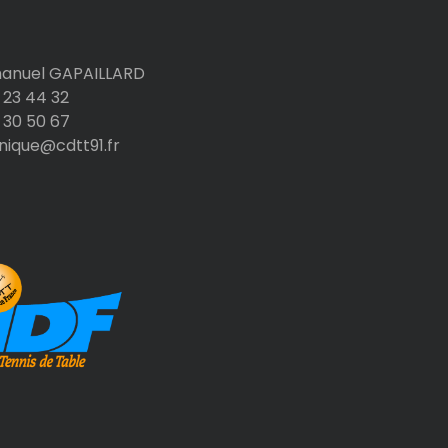
nuel GAPAILLARD
 23 44 32
 30 50 67
nique@cdtt91.fr