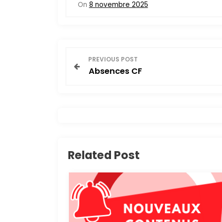
On
8 novembre 2025
N
PREVIOUS POST
Absences CF
a
v
i
g
Related Post
a
t
i