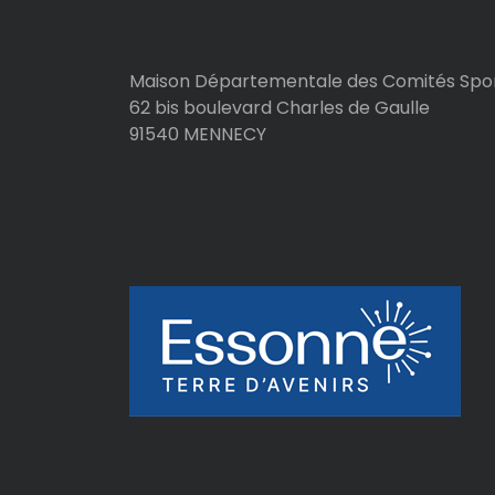
c
l
Maison Départementale des Comités Spor
62 bis boulevard Charles de Gaulle
e
91540 MENNECY