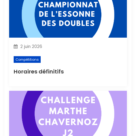
i
c
l
2 juin 2026
e
Compétitions
Horaires définitifs