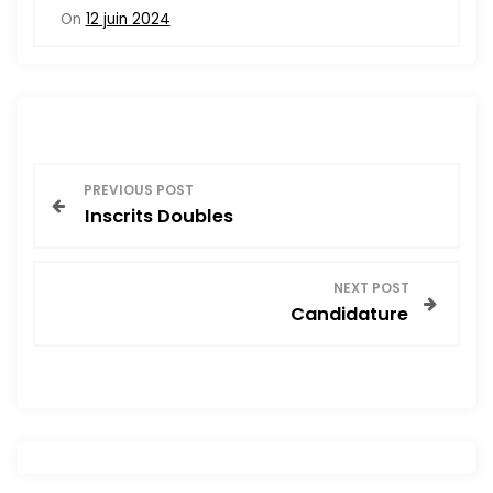
On
12 juin 2024
N
PREVIOUS POST
Inscrits Doubles
a
v
NEXT POST
Candidature
i
g
a
t