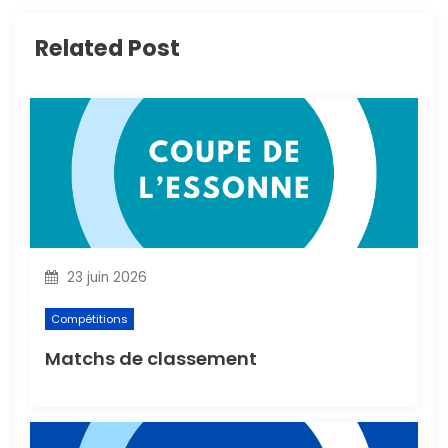
i
Related Post
o
n
d
e
l
23 juin 2026
’
Compétitions
a
Matchs de classement
r
t