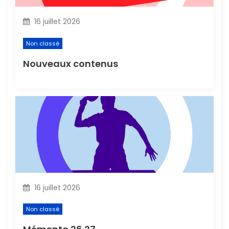
l
16 juillet 2026
’
Non classé
a
Nouveaux contenus
r
t
i
c
l
16 juillet 2026
e
Non classé