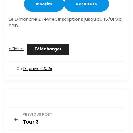
Inscrits
Résultats
Le Dimanche 2 Février. Inscriptions jusqu’au 15/01 via
SPID
Télécharger
affiches
On
18 janvier 2025
N
PREVIOUS POST
Tour 3
a