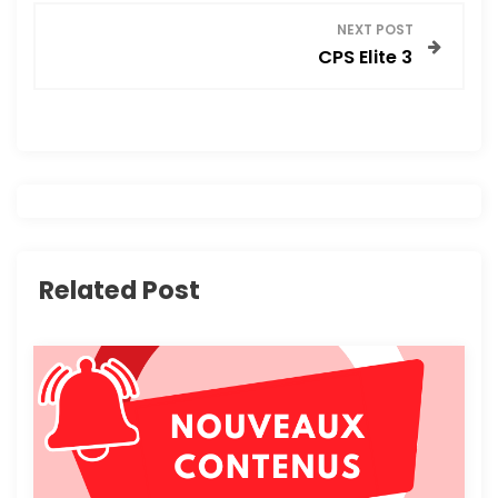
v
NEXT POST
CPS Elite 3
i
g
a
t
i
Related Post
o
n
d
e