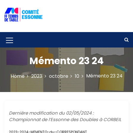
S
k
i
p
Solidarité – Respect – Tolérance
Comité départemental de tennis de
t
table de l'Essonne
o
c
M
o
e
n
Mémento 23 24
t
n
e
u
n
Mémento 23 24
Home
2023
octobre
10
t
I
c
o
n
Dernière modification du 02/05/2024 :
Championnat de l’Essonne des Doubles à CORBEIL
2023-2024-MEMENTO-du-CORRESPONDANT