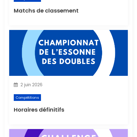
a
Matchs de classement
r
t
i
c
l
e
2 juin 2026
Compétitions
Horaires définitifs