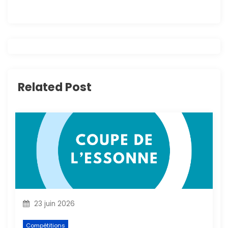
g
a
t
i
Related Post
o
n
d
e
l
’
23 juin 2026
Compétitions