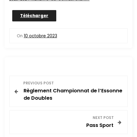
Télécharger
On
10 octobre 2023
N
PREVIOUS POST
Règlement Championnat de l’Essonne
a
de Doubles
v
NEXT POST
i
Pass Sport