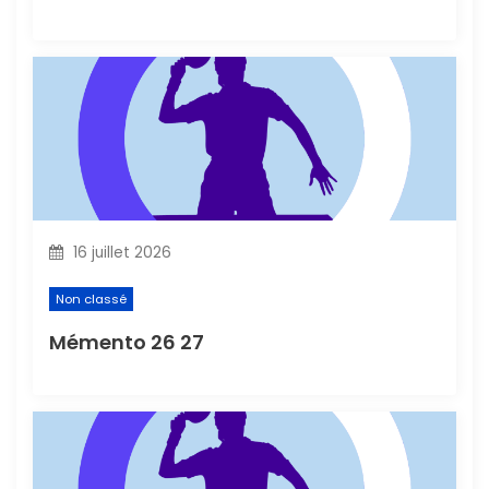
t
i
c
l
e
16 juillet 2026
Non classé
Mémento 26 27