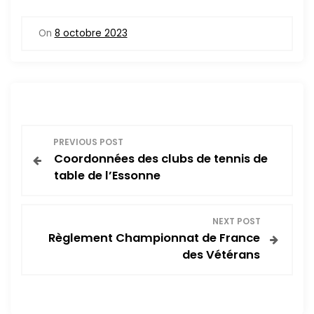
On
8 octobre 2023
N
PREVIOUS POST
Coordonnées des clubs de tennis de
a
table de l’Essonne
v
NEXT POST
i
Règlement Championnat de France
des Vétérans
g
a