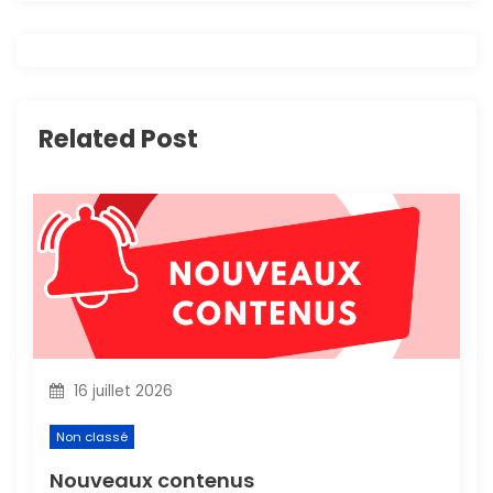
t
i
o
Related Post
n
d
e
l
’
16 juillet 2026
a
Non classé
r
Nouveaux contenus