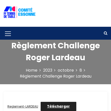
S
k
i
p
Solidarité – Respect – Tolérance
Comité départemental de tennis de
t
table de l'Essonne
o
c
M
o
Règlement Challenge
e
n
t
n
Roger Lardeau
e
u
n
t
I
Home
2023
octobre
8
Règlement Challenge Roger Lardeau
c
o
n
Télécharger
Reglement-LARDEAU