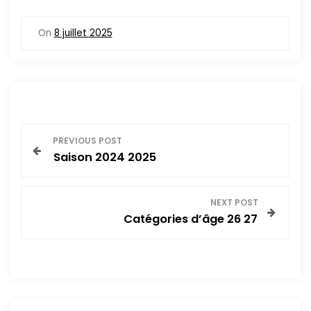
On
8 juillet 2025
N
PREVIOUS POST
Saison 2024 2025
a
v
NEXT POST
Catégories d’âge 26 27
i
g
a