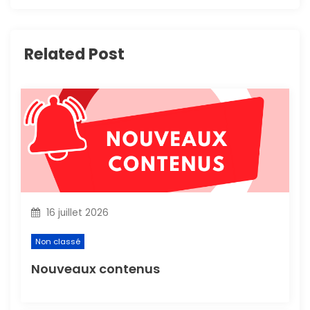
t
i
Related Post
o
n
d
e
l
16 juillet 2026
’
Non classé
a
Nouveaux contenus
r