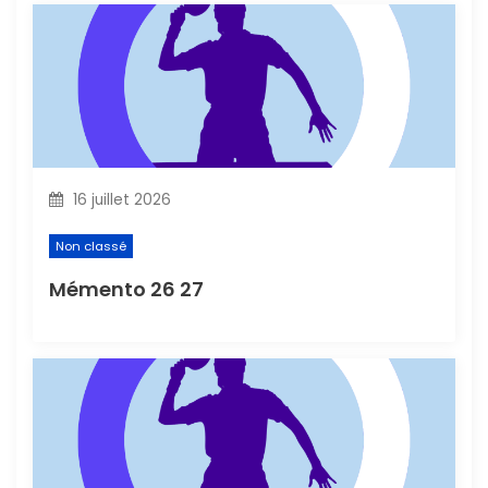
t
i
c
l
16 juillet 2026
e
Non classé
Mémento 26 27