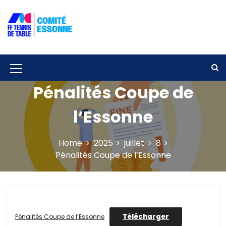
S
k
i
p
Solidarité – Respect – Tolérance
Comité départemental de tennis de
t
table de l'Essonne
o
c
M
o
Pénalités Coupe de
e
n
t
n
l’Essonne
e
u
n
t
I
Home
2025
juillet
8
Pénalités Coupe de l’Essonne
c
o
n
Télécharger
Pénalités Coupe de l’Essonne