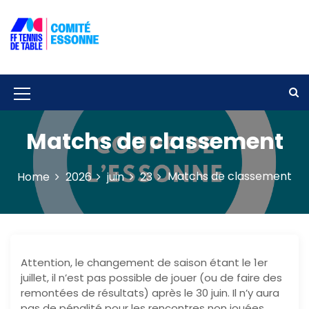
S
k
i
p
Solidarité – Respect – Tolérance
Comité départemental de tennis de
t
table de l'Essonne
o
c
M
o
e
n
Matchs de classement
t
n
e
u
n
Matchs de classement
Home
2026
juin
23
t
I
c
o
n
Attention, le changement de saison étant le 1er
juillet, il n’est pas possible de jouer (ou de faire des
remontées de résultats) après le 30 juin. Il n’y aura
pas de pénalité pour les rencontres non jouées.