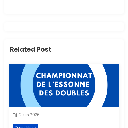
g
a
t
i
Related Post
o
n
d
e
l
2 juin 2026
’
Compétitions