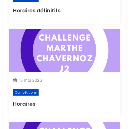
a
Horaires définitifs
r
t
i
c
l
15 mai 2026
e
Compétitions
Horaires