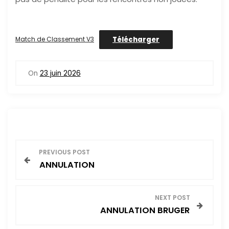
Télécharger
Match de Classement V3
On
23 juin 2026
N
PREVIOUS POST
ANNULATION
a
v
NEXT POST
ANNULATION BRUGER
i