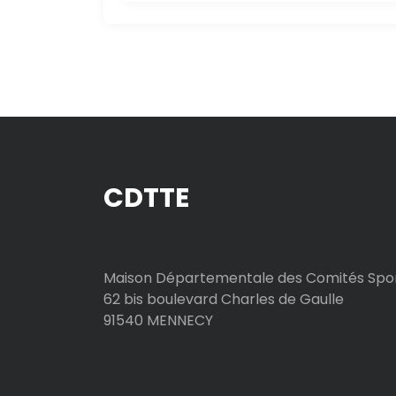
l
’
a
r
t
CDTTE
i
c
l
Maison Départementale des Comités Spor
62 bis boulevard Charles de Gaulle
e
91540 MENNECY