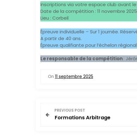
Inscriptions via votre espace club avant l
Date de la compétition : 11 novembre 2025
Lieu : Corbeil
Épreuve individuelle – Sur 1 journée. Réserv
A partir de 40 ans.
Épreuve qualifiante pour l’échelon régional
Le responsable de la compétition
: Jér
On
11 septembre 2025
N
PREVIOUS POST
Formations Arbitrage
a
v