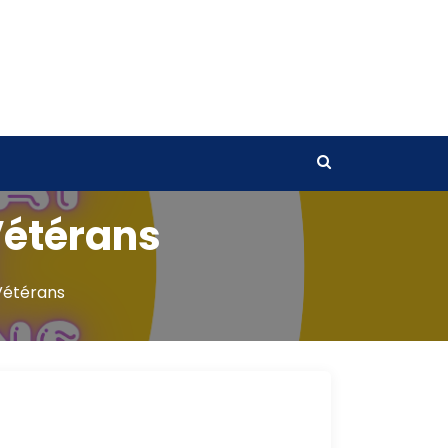
Vétérans
Vétérans