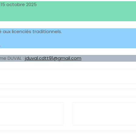
e 15 octobre 2025
é aux licenciés traditionnels.
.
ôme DUVAL :
jduval.cdtt91@gmail.com