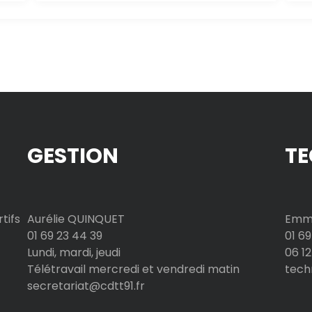
GESTION
TE
tifs
Aurélie QUINQUET
Emma
01 69 23 44 39
01 69
Lundi, mardi, jeudi
06 12
Télétravail mercredi et vendredi matin
tech
secretariat@cdtt91.fr