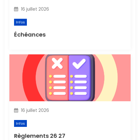
l
16 juillet 2026
’
Infos
a
Échéances
r
t
i
c
l
16 juillet 2026
e
Infos
Règlements 26 27