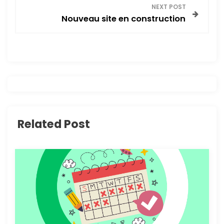
v
NEXT POST
Nouveau site en construction
i
g
a
t
i
Related Post
o
n
d
e