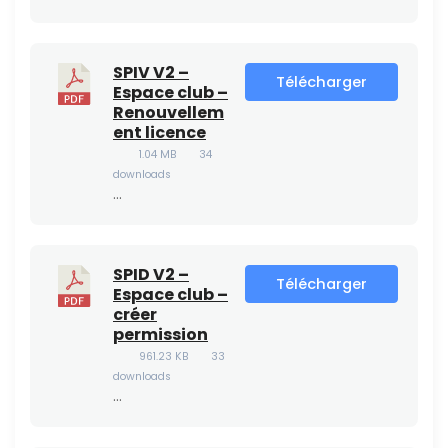
SPIV V2 –
Télécharger
Espace club –
Renouvellem
ent licence
1.04 MB
34
downloads
…
SPID V2 –
Télécharger
Espace club –
créer
permission
961.23 KB
33
downloads
…