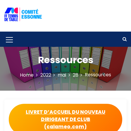
S
k
i
p
Solidarité – Respect – Tolérance
Comité départemental de tennis de
t
table de l'Essonne
o
c
M
o
e
n
Ressources
t
n
e
u
n
Ressources
Home
2022
mai
28
t
I
c
o
n
LIVRET D’ACCUEIL DU NOUVEAU
DIRIGEANT DE CLUB
(calameo.com)