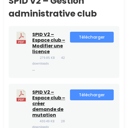
SPID V2 – Gestion
administrative club
SPID V2 –
Télécharger
Espace club –
Modifier une
licence
279.85 KB
42
downloads
…
SPID V2 –
Télécharger
Espace club –
créer
demande de
mutation
430.49 KB
28
downloads