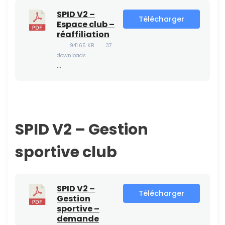
SPID V2 –
Télécharger
Espace club –
réaffiliation
941.65 KB
37
downloads
…
SPID V2 – Gestion
sportive club
SPID V2 –
Télécharger
Gestion
sportive –
demande