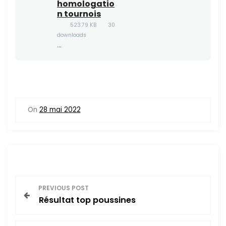
homologatio
n tournois
523.79 KB
30
downloads
…
On
28 mai 2022
N
PREVIOUS POST
Résultat top poussines
a