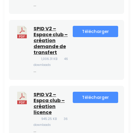
…
SPID V2 –
Télécharger
Espace club –
création
demande de
transfert
1,006.31 KB
46
downloads
…
SPID V2 –
Télécharger
Espca club –
création
licence
945.25 KB
36
downloads
…