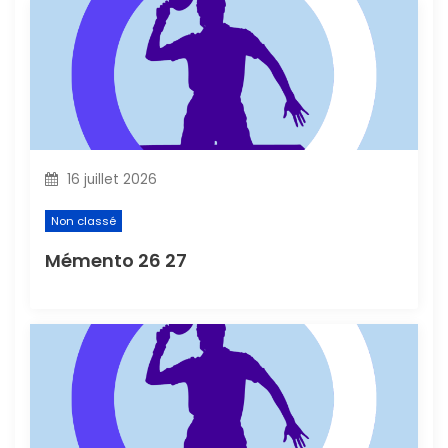
t
i
c
l
16 juillet 2026
e
Non classé
Mémento 26 27