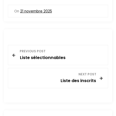
On
21 novembre 2025
N
PREVIOUS POST
Liste sélectionnables
a
v
NEXT POST
Liste des inscrits
i
g
a