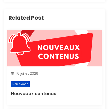
t
i
Related Post
o
n
d
e
l
16 juillet 2026
’
Non classé
a
Nouveaux contenus
r