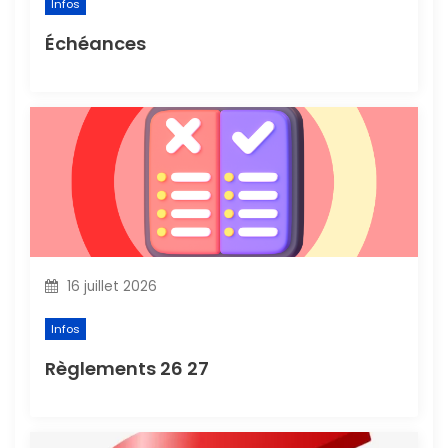
Infos
a
Échéances
r
t
i
c
l
16 juillet 2026
e
Infos
Règlements 26 27