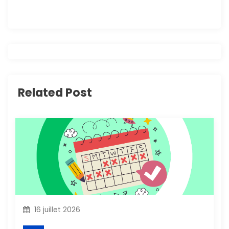
g
a
t
i
Related Post
o
n
d
e
l
16 juillet 2026
’