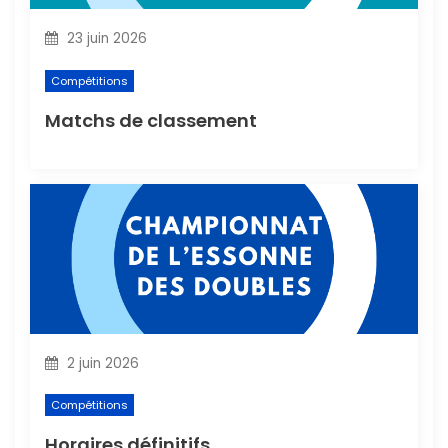
l
23 juin 2026
’
Compétitions
a
Matchs de classement
r
t
i
c
l
2 juin 2026
e
Compétitions
Horaires définitifs