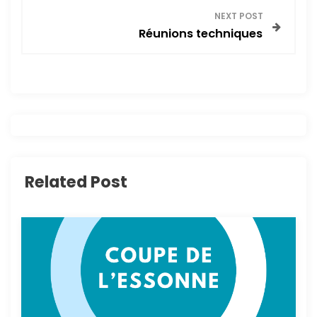
v
NEXT POST
Réunions techniques
i
g
a
t
i
Related Post
o
n
d
e