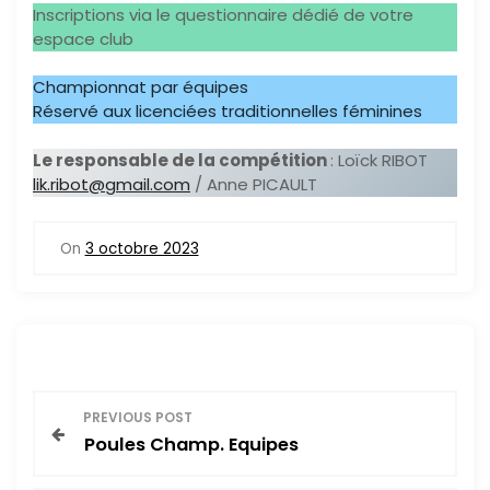
Inscriptions via le questionnaire dédié de votre
espace club
Championnat par équipes
Réservé aux licenciées traditionnelles féminines
Le responsable de la compétition
: Loïck RIBOT
lik.ribot@gmail.com
/ Anne PICAULT
On
3 octobre 2023
N
PREVIOUS POST
Poules Champ. Equipes
a