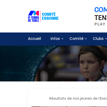
S
k
i
p
t
Solidarité – Respect – Tolérance
Comité départemental de tennis
o
c
Accueil
Infos
Comité
Clubs
o
n
t
e
n
t
Résultats de nos jeunes de l’Esso