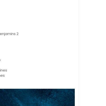
Benjamins 2
s
ines
nes