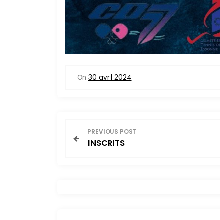
On
30 avril 2024
N
PREVIOUS POST
INSCRITS
a
v
i
g