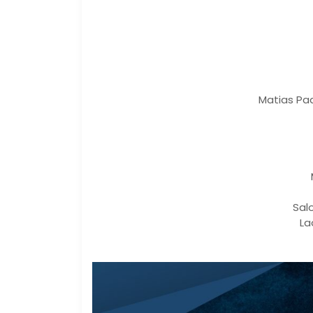
Matias Pad
Sal
La