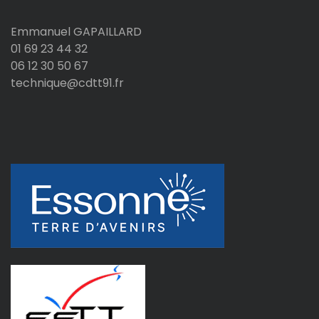
i
Emmanuel GAPAILLARD
c
01 69 23 44 32
06 12 30 50 67
a
technique@cdtt91.fr
t
i
o
n
s