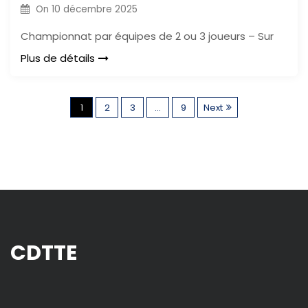
On
10 décembre 2025
Championnat par équipes de 2 ou 3 joueurs – Sur
Plus de détails
P
1
2
3
…
9
Next
a
g
i
n
CDTTE
a
t