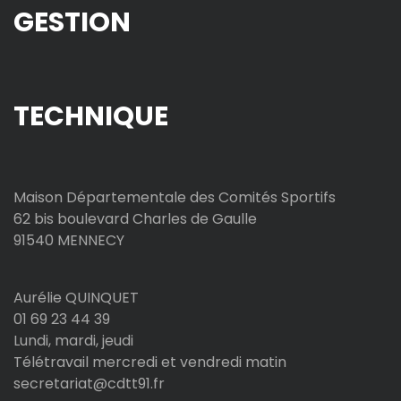
GESTION
i
o
n
TECHNIQUE
d
e
Maison Départementale des Comités Sportifs
62 bis boulevard Charles de Gaulle
s
91540 MENNECY
p
Aurélie QUINQUET
u
01 69 23 44 39
b
Lundi, mardi, jeudi
Télétravail mercredi et vendredi matin
l
secretariat@cdtt91.fr