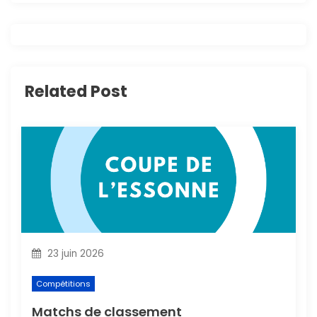
a
t
i
Related Post
o
n
d
e
l
23 juin 2026
’
Compétitions
a
Matchs de classement