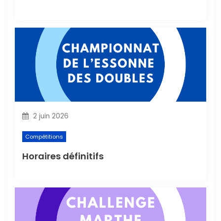
r
t
i
c
l
2 juin 2026
e
Compétitions
Horaires définitifs