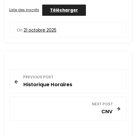
Télécharger
Liste des inscrits
On
21 octobre 2025
N
PREVIOUS POST
Historique Horaires
a
v
NEXT POST
CNV
i
g