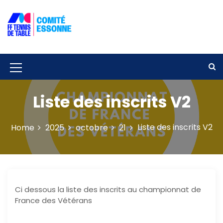
S
k
i
p
Solidarité – Respect – Tolérance
Comité départemental de tennis de
t
table de l'Essonne
o
c
M
o
e
n
Liste des inscrits V2
t
n
e
u
n
Liste des inscrits V2
Home
2025
octobre
21
t
I
c
o
n
Ci dessous la liste des inscrits au championnat de
France des Vétérans