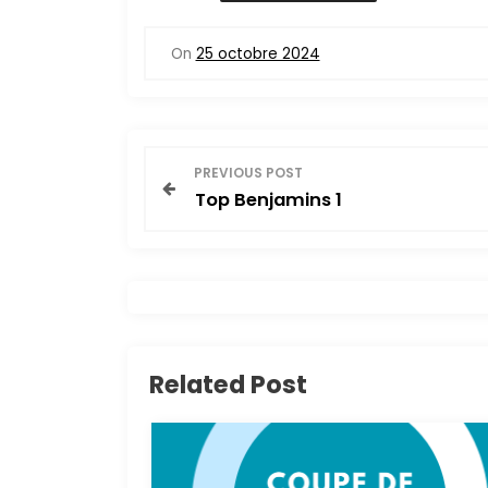
On
25 octobre 2024
N
PREVIOUS POST
Top Benjamins 1
a
v
i
g
Related Post
a
t