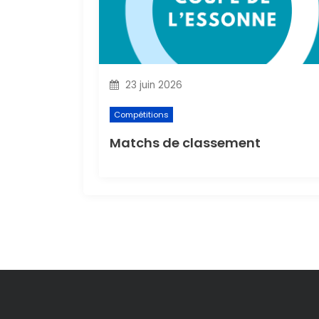
i
o
n
23 juin 2026
d
Compétitions
e
Matchs de classement
l
’
a
r
t