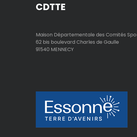
CDTTE
i
c
l
Maison Départementale des Comités Spor
62 bis boulevard Charles de Gaulle
e
91540 MENNECY