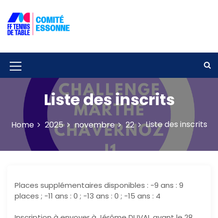
S
k
i
p
Solidarité – Respect – Tolérance
Comité départemental de tennis de
t
table de l'Essonne
o
c
M
o
e
n
Liste des inscrits
t
n
e
u
n
Liste des inscrits
Home
2025
novembre
22
t
I
c
o
n
Places supplémentaires disponibles : -9 ans : 9
places ; -11 ans : 0 ; -13 ans : 0 ; -15 ans : 4
Inscription à envoyer à Jérôme DUVAL avant le 28