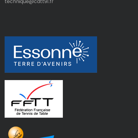
technique@cdtt91.fr