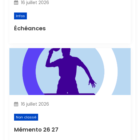
16 juillet 2026
e
Infos
Échéances
16 juillet 2026
Non classé
Mémento 26 27