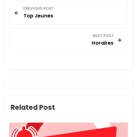
N
PREVIOUS POST
Top Jeunes
a
v
NEXT POST
Horaires
i
g
a
t
i
Related Post
o
n