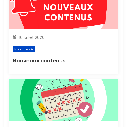
d
e
l
16 juillet 2026
’
Non classé
a
Nouveaux contenus
r
t
i
c
l