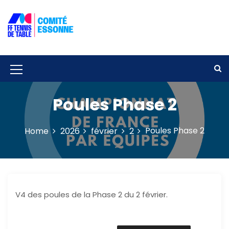
S
k
i
p
Solidarité – Respect – Tolérance
Comité départemental de tennis de
t
table de l'Essonne
o
c
M
o
e
n
Poules Phase 2
t
n
e
u
n
Poules Phase 2
Home
2026
février
2
t
I
c
o
n
V4 des poules de la Phase 2 du 2 février.