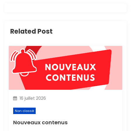
a
t
i
Related Post
o
n
d
e
l
16 juillet 2026
’
Non classé
a
Nouveaux contenus