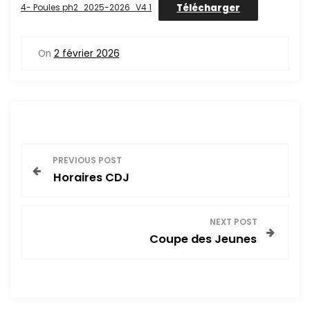
Télécharger
4- Poules ph2_2025-2026_V4 1
On
2 février 2026
N
PREVIOUS POST
Horaires CDJ
a
v
NEXT POST
Coupe des Jeunes
i
g