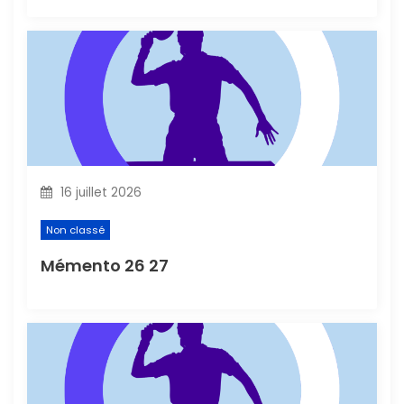
r
t
i
c
l
16 juillet 2026
e
Non classé
Mémento 26 27