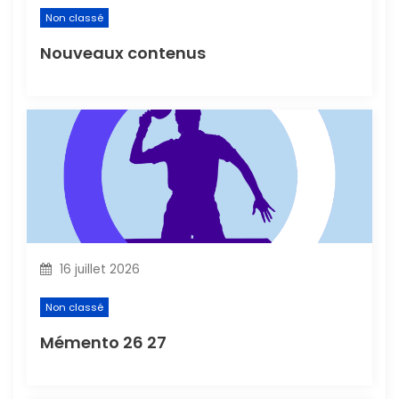
’
Non classé
a
Nouveaux contenus
r
t
i
c
l
16 juillet 2026
e
Non classé
Mémento 26 27