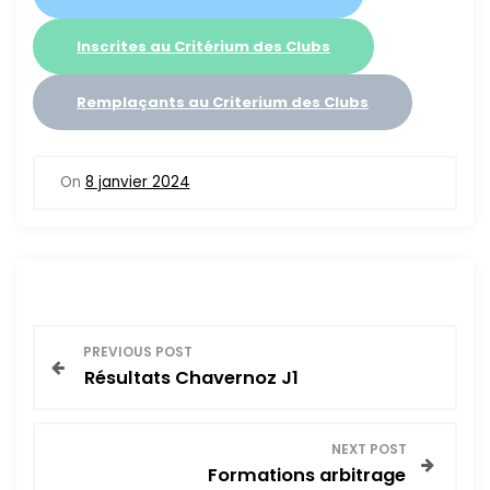
Inscrites au Critérium des Clubs
Remplaçants au Criterium des Clubs
On
8 janvier 2024
N
PREVIOUS POST
Résultats Chavernoz J1
a
v
NEXT POST
Formations arbitrage