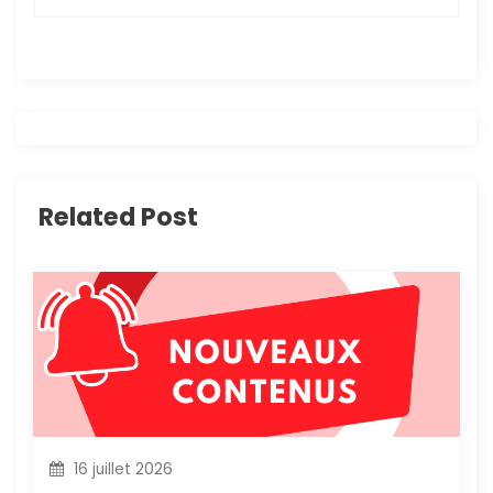
i
g
a
t
i
Related Post
o
n
d
e
l
16 juillet 2026