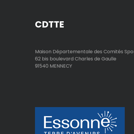
t
CDTTE
i
c
l
Maison Départementale des Comités Spor
62 bis boulevard Charles de Gaulle
e
91540 MENNECY