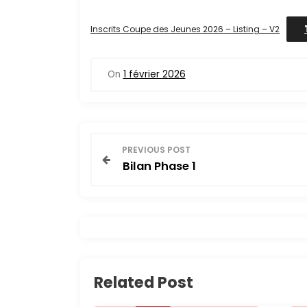
Inscrits Coupe des Jeunes 2026 – Listing – V2
On
1 février 2026
N
PREVIOUS POST
Bilan Phase 1
a
v
i
g
Related Post
a