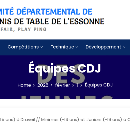
 de table de l'Essonne
Compétitions
Technique
Développement
Équipes CDJ
Équipes CDJ
Home
2026
février
1
 ans) à Draveil // Minimes (-13 ans) et Juniors (-19 ans) à C