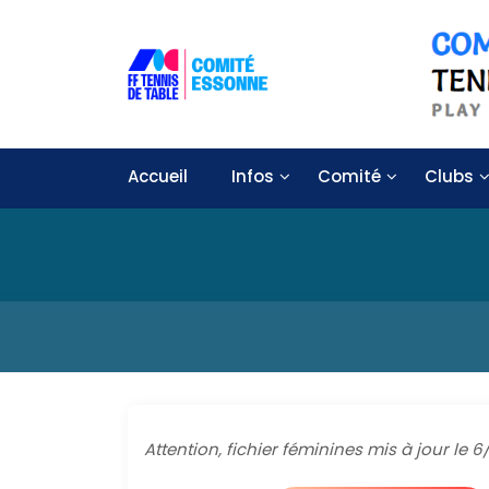
S
k
i
p
t
Solidarité – Respect – Tolérance
Comité départemental de tennis
o
c
Accueil
Infos
Comité
Clubs
o
n
t
e
n
t
Attention, fichier féminines mis à jour le 