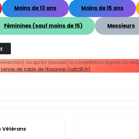
Moins de 13 ans
Moins de 15 ans
Féminines (sauf moins de 15)
Messieurs
er
prévention) ou après (excuse) la compétition auprès du res
nnis de table de l’Essonne (cdtt91.fr)
s Vétérans