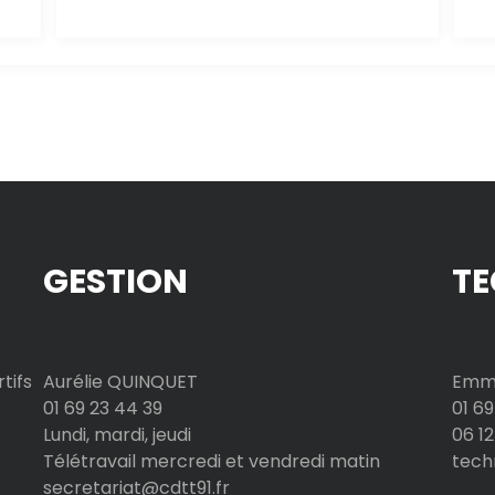
GESTION
TE
tifs
Aurélie QUINQUET
Emma
01 69 23 44 39
01 69
Lundi, mardi, jeudi
06 12
Télétravail mercredi et vendredi matin
tech
secretariat@cdtt91.fr