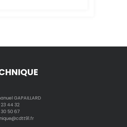
CHNIQUE
nuel GAPAILLARD
 23 44 32
 30 50 67
nique@cdtt91.fr