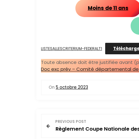
Moins de 11 ans
Télécharg
LISTESALLESCRITERIUM-FEDERALT1
Toute absence doit être justifiée avant (
Doc exc prév – Comité départemental de te
On
5 octobre 2023
N
PREVIOUS POST
Règlement Coupe Nationale de
a