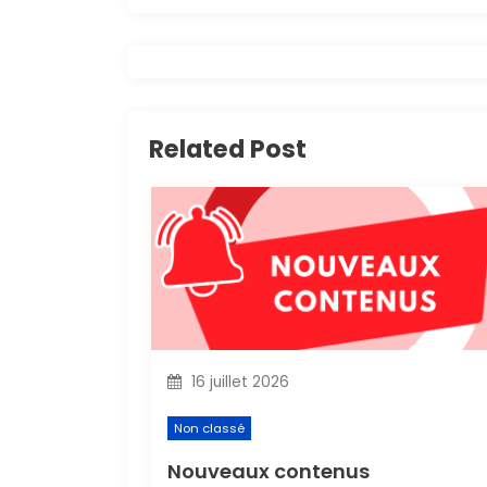
v
i
g
Related Post
a
t
i
o
n
16 juillet 2026
d
Non classé
e
Nouveaux contenus