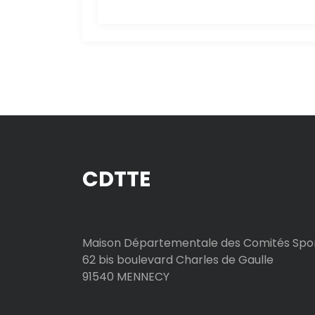
l
’
a
r
t
CDTTE
i
c
l
Maison Départementale des Comités Spor
62 bis boulevard Charles de Gaulle
e
91540 MENNECY