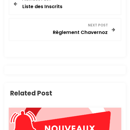
Liste des Inscrits
a
v
NEXT POST
Règlement Chavernoz
i
g
a
t
i
Related Post
o
n
d