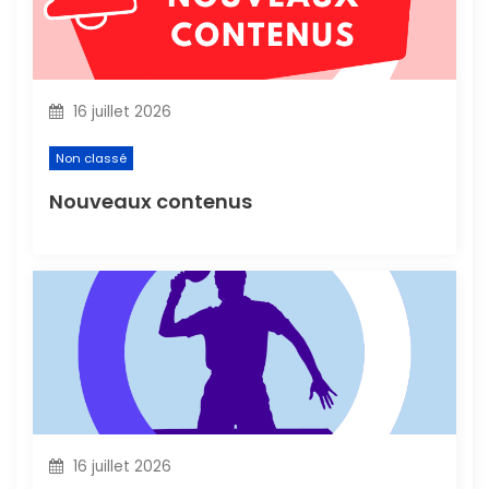
e
l
16 juillet 2026
’
Non classé
a
Nouveaux contenus
r
t
i
c
l
16 juillet 2026
e