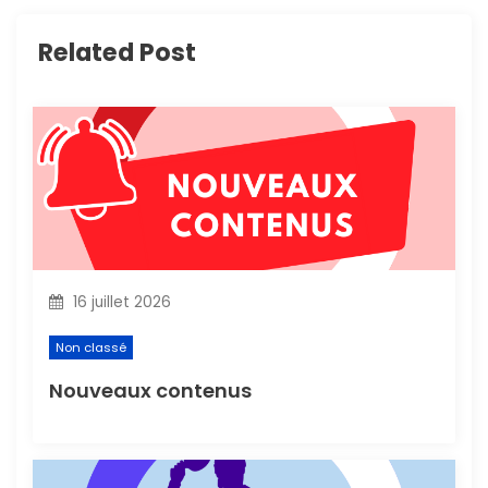
i
Related Post
o
n
d
e
l
16 juillet 2026
’
Non classé
a
Nouveaux contenus
r
t