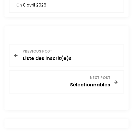
On
8 avril 2026
N
PREVIOUS POST
Liste des inscrit(e)s
a
v
NEXT POST
Sélectionnables
i
g
a
t