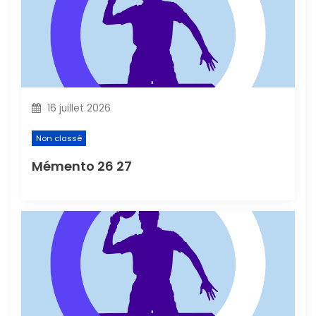
i
c
l
16 juillet 2026
e
Non classé
Mémento 26 27