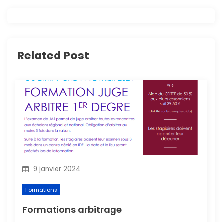
a
t
i
Related Post
o
n
d
e
l
9 janvier 2024
’
Formations
a
Formations arbitrage