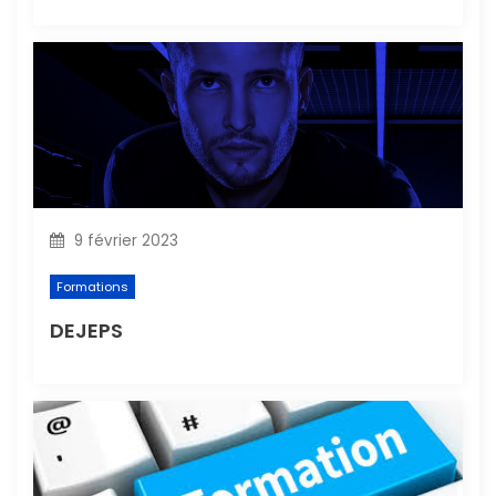
r
t
i
c
l
9 février 2023
e
Formations
DEJEPS