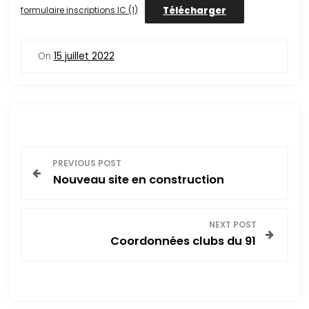
Télécharger
formulaire inscriptions IC (1)
On
15 juillet 2022
N
PREVIOUS POST
Nouveau site en construction
a
v
NEXT POST
Coordonnées clubs du 91
i
g