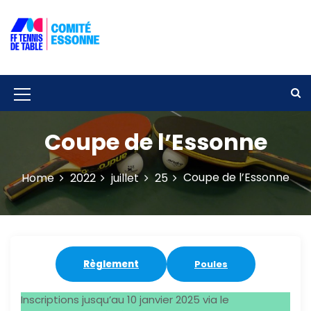
S
k
i
p
Solidarité – Respect – Tolérance
Comité départemental de tennis de
t
table de l'Essonne
o
c
M
o
e
n
Coupe de l’Essonne
t
n
e
u
n
Coupe de l’Essonne
Home
2022
juillet
25
t
I
c
o
n
Règlement
Poules
Inscriptions jusqu’au 10 janvier 2025 via le