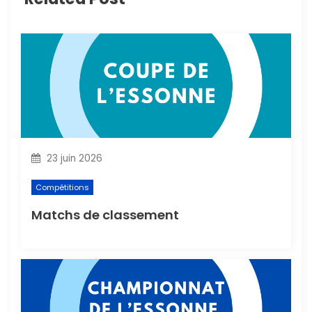
o
n
d
e
l
23 juin 2026
’
Compétitions
a
Matchs de classement
r
t
i