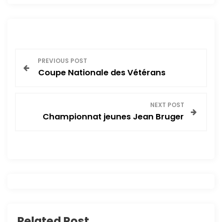
N
PREVIOUS POST
Coupe Nationale des Vétérans
a
v
NEXT POST
Championnat jeunes Jean Bruger
i
g
a
t
i
Related Post