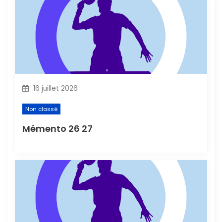
t
i
c
l
16 juillet 2026
e
Non classé
Mémento 26 27