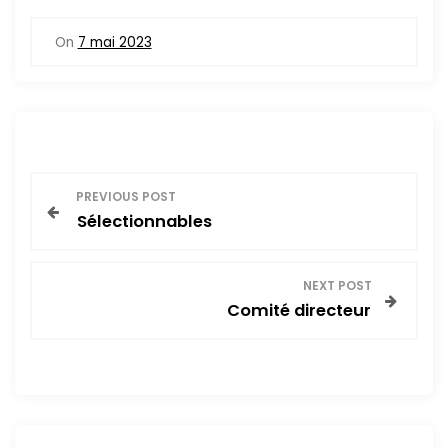
On
7 mai 2023
N
PREVIOUS POST
Sélectionnables
a
v
NEXT POST
Comité directeur
i
g
a