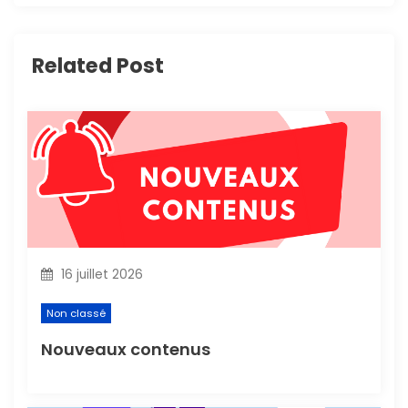
t
i
Related Post
o
n
d
e
l
16 juillet 2026
’
Non classé
a
Nouveaux contenus
r