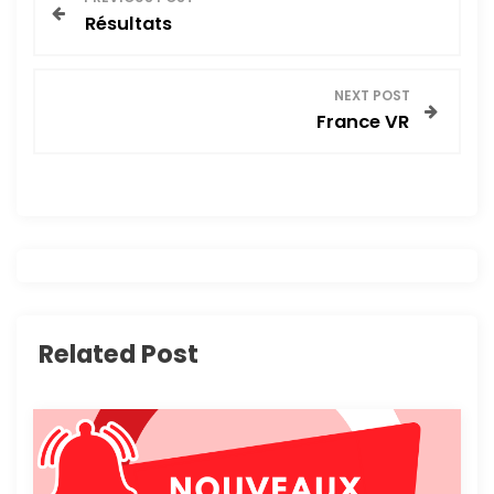
Résultats
a
v
NEXT POST
France VR
i
g
a
t
i
Related Post
o
n
d