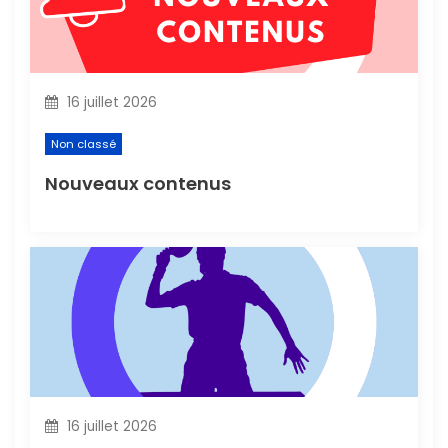
e
l
16 juillet 2026
’
Non classé
a
Nouveaux contenus
r
t
i
c
l
16 juillet 2026
e