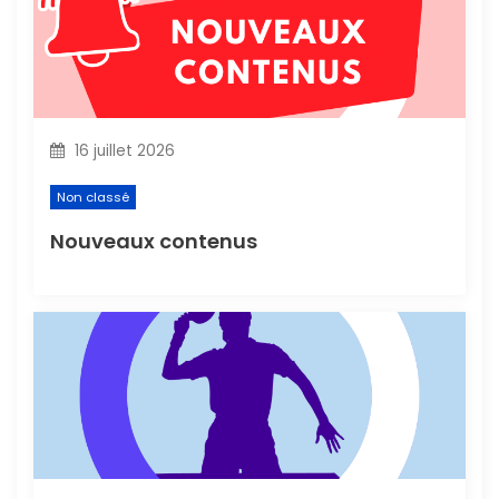
d
e
l
16 juillet 2026
’
Non classé
a
Nouveaux contenus
r
t
i
c
l