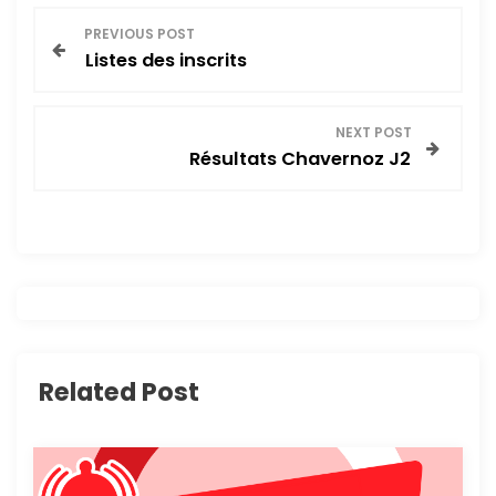
N
PREVIOUS POST
Listes des inscrits
a
v
NEXT POST
Résultats Chavernoz J2
i
g
a
t
i
Related Post
o
n