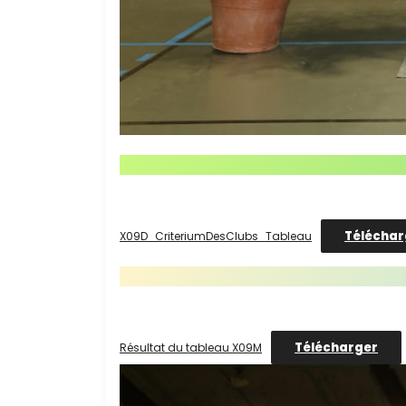
Téléchar
X09D_CriteriumDesClubs_Tableau
Télécharger
Résultat du tableau X09M