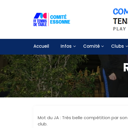
S
k
i
p
t
Solidarité – Respect – Tolérance
Comité départemental de tennis
o
c
Accueil
Infos
Comité
Clubs
o
n
t
e
n
t
Mot du JA : Très belle compétition par so
club.