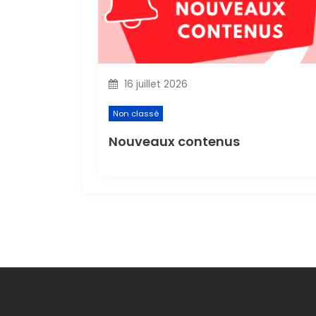
i
o
n
16 juillet 2026
d
Non classé
e
Nouveaux contenus
l
’
a
r
t