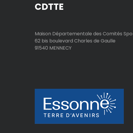
CDTTE
i
c
l
Maison Départementale des Comités Spor
62 bis boulevard Charles de Gaulle
e
91540 MENNECY