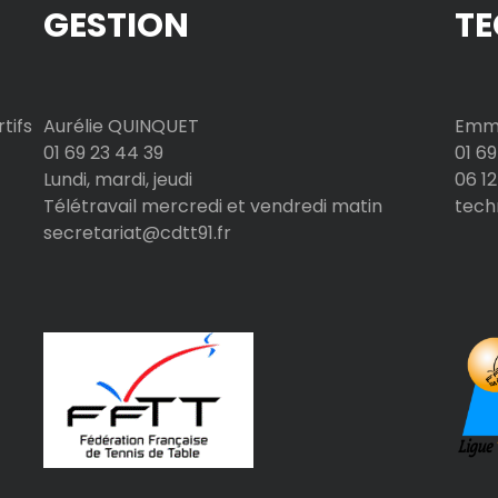
GESTION
TE
tifs
Aurélie QUINQUET
Emma
01 69 23 44 39
01 69
Lundi, mardi, jeudi
06 12
Télétravail mercredi et vendredi matin
tech
secretariat@cdtt91.fr