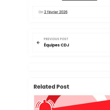
On
2 février 2026
N
PREVIOUS POST
Équipes CDJ
a
v
i
g
Related Post
a
t