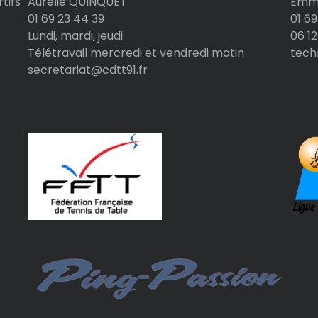
tifs
Aurélie QUINQUET
Emma
01 69 23 44 39
01 69
Lundi, mardi, jeudi
06 12
Télétravail mercredi et vendredi matin
tech
secretariat@cdtt91.fr