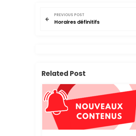
N
PREVIOUS POST
Horaires définitifs
a
v
i
g
Related Post
a
t
i
o