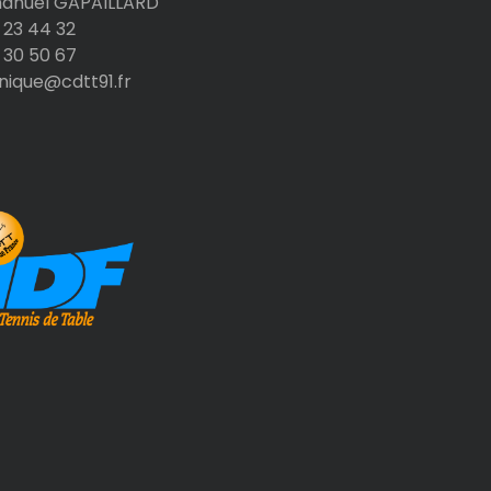
nuel GAPAILLARD
 23 44 32
 30 50 67
nique@cdtt91.fr