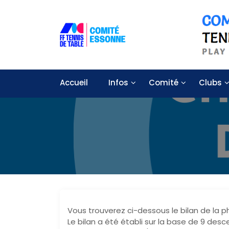
S
k
i
p
t
Solidarité – Respect – Tolérance
Comité départemental de tennis
o
c
Accueil
Infos
Comité
Clubs
o
n
t
e
n
t
Vous trouverez ci-dessous le bilan de la p
Le bilan a été établi sur la base de 9 des