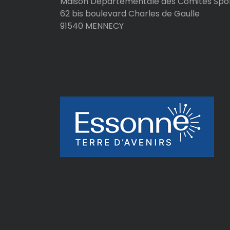
l
Maison Départementale des Comités Spor
62 bis boulevard Charles de Gaulle
e
91540 MENNECY