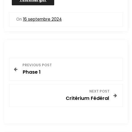
On
16 septembre 2024
N
PREVIOUS POST
Phase 1
a
v
NEXT POST
Critérium Fédéral
i
g
a