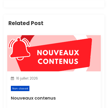
t
i
Related Post
o
n
d
e
l
16 juillet 2026
’
Non classé
a
Nouveaux contenus
r