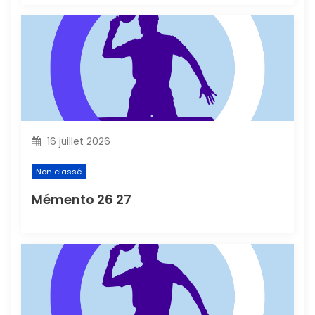
t
i
c
l
16 juillet 2026
e
Non classé
Mémento 26 27