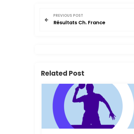
N
PREVIOUS POST
Résultats Ch. France
a
v
i
g
Related Post
a
t
i
o