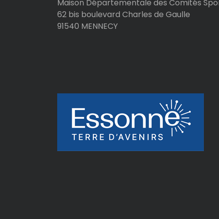
l
Maison Départementale des Comités Spor
62 bis boulevard Charles de Gaulle
e
91540 MENNECY