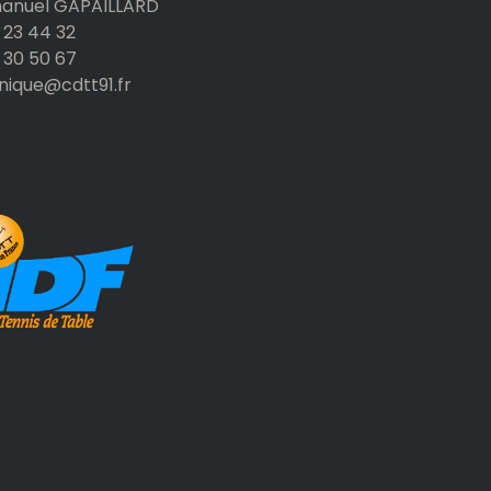
nuel GAPAILLARD
 23 44 32
 30 50 67
nique@cdtt91.fr