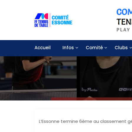
S
k
i
p
t
Solidarité – Respect – Tolérance
Comité départemental de tennis
o
c
Accueil
Infos
Comité
Clubs
o
n
t
e
n
t
L’Essonne termine 6ème au classement gé