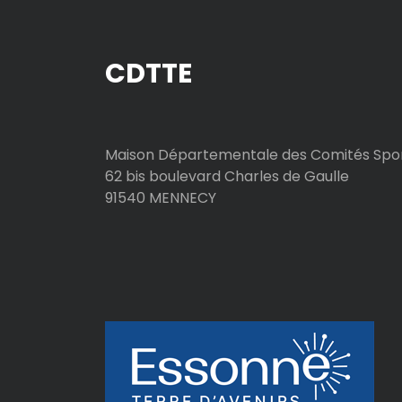
t
CDTTE
i
c
l
Maison Départementale des Comités Spor
62 bis boulevard Charles de Gaulle
e
91540 MENNECY