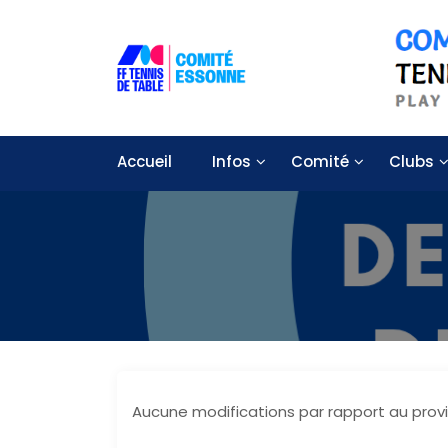
S
k
i
p
t
Solidarité – Respect – Tolérance
Comité départemental de tennis
o
c
Accueil
Infos
Comité
Clubs
o
n
t
e
n
t
Aucune modifications par rapport au provi