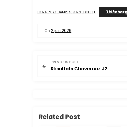
Téléchar
HORAIRES CHAMP ESSONNE DOUBLE
On
2 juin 2026
N
PREVIOUS POST
Résultats Chavernoz J2
a
v
i
g
Related Post
a