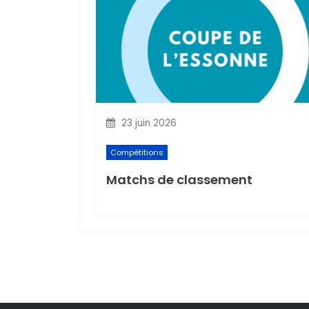
t
i
o
n
23 juin 2026
d
Compétitions
e
Matchs de classement
l
’
a
r