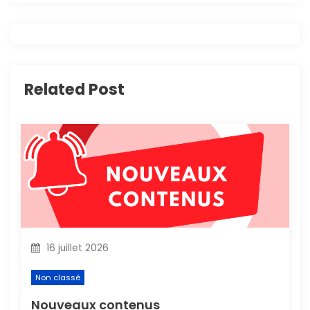
a
t
i
Related Post
o
n
d
e
l
16 juillet 2026
’
Non classé
a
Nouveaux contenus