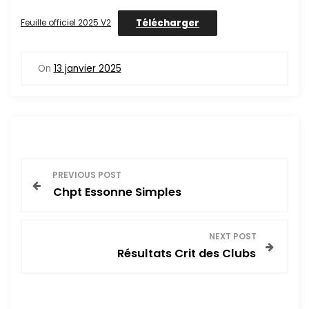
Télécharger
Feuille officiel 2025 V2
On
13 janvier 2025
N
PREVIOUS POST
Chpt Essonne Simples
a
v
NEXT POST
Résultats Crit des Clubs
i
g