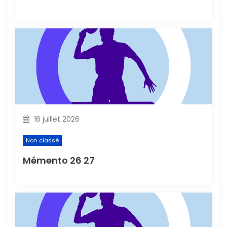
r
t
i
c
l
16 juillet 2026
e
Non classé
Mémento 26 27