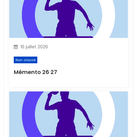
i
c
l
16 juillet 2026
e
Non classé
Mémento 26 27