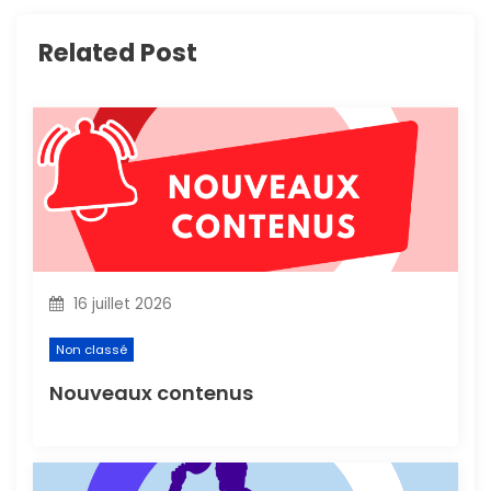
i
Related Post
o
n
d
e
l
16 juillet 2026
’
Non classé
a
Nouveaux contenus
r
t