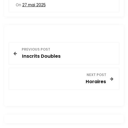
On
27 mai 2025
N
PREVIOUS POST
Inscrits Doubles
a
v
NEXT POST
Horaires
i
g
a
t