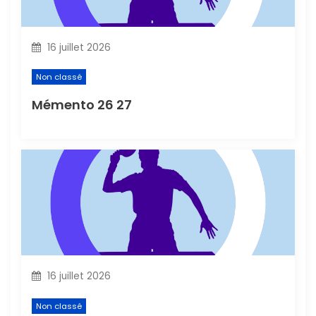
l
16 juillet 2026
e
Non classé
Mémento 26 27
16 juillet 2026
Non classé