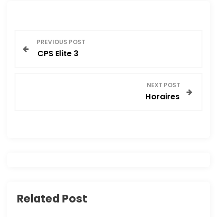
N
PREVIOUS POST
CPS Elite 3
a
v
NEXT POST
Horaires
i
g
a
t
i
Related Post
o