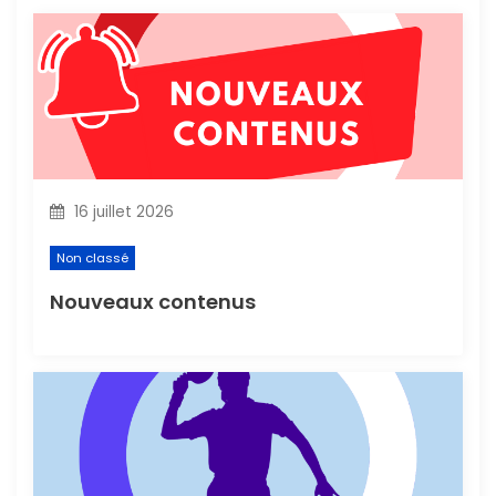
n
d
e
l
16 juillet 2026
’
Non classé
a
Nouveaux contenus
r
t
i
c