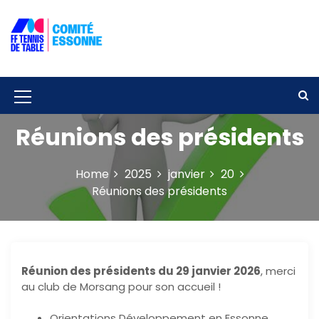
S
k
i
p
Solidarité – Respect – Tolérance
Comité départemental de tennis de
t
table de l'Essonne
o
c
M
o
e
Réunions des présidents
n
t
n
e
u
Home
2025
janvier
20
n
Réunions des présidents
t
I
c
o
n
Réunion des présidents du 29 janvier 2026
, merci
au club de Morsang pour son accueil !
Orientations Développement en Essonne