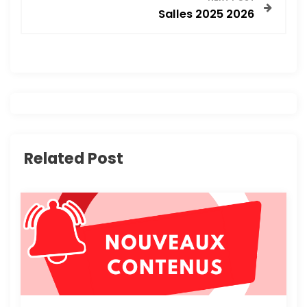
Salles 2025 2026
i
g
a
t
i
Related Post
o
n
d
e
l