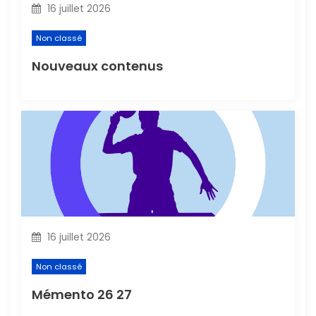
16 juillet 2026
’
Non classé
a
Nouveaux contenus
r
t
i
c
l
16 juillet 2026
e
Non classé
Mémento 26 27