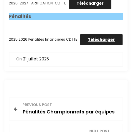
Télécharger
2026-2027 TARIFICATION-CDTTE
Pénalités
Télécharger
2025 2026 Pénalités financières CDTTE
On
21 juillet 2025
N
PREVIOUS POST
Pénalités Championnats par équipes
a
v
NEXT POST