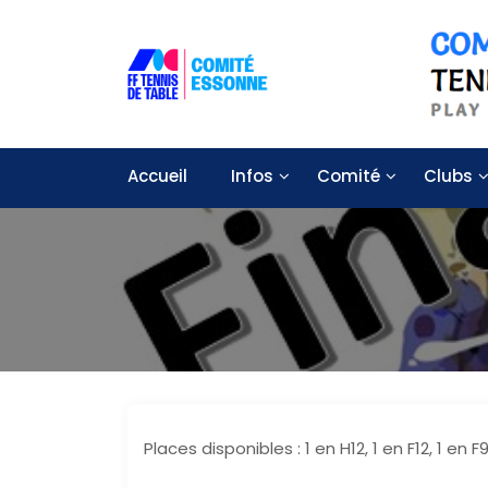
S
k
i
p
t
Solidarité – Respect – Tolérance
Comité départemental de tennis
o
c
Accueil
Infos
Comité
Clubs
o
n
t
e
n
t
Places disponibles : 1 en H12, 1 en F12, 1 en F