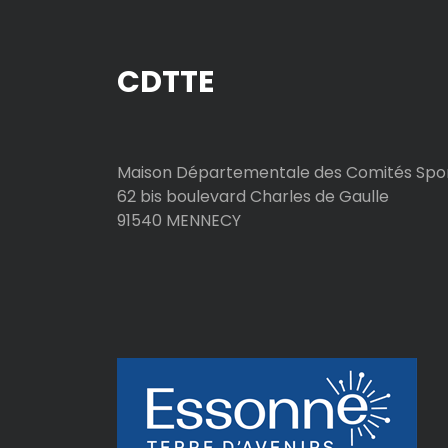
t
CDTTE
i
c
l
Maison Départementale des Comités Spor
62 bis boulevard Charles de Gaulle
e
91540 MENNECY