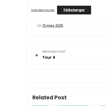
Télécharger
Liste des inscrits
On
13 mars 2025
N
PREVIOUS POST
Tour 4
a
v
i
g
Related Post
a