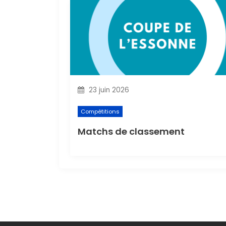
t
i
o
n
23 juin 2026
d
Compétitions
e
Matchs de classement
l
’
a
r