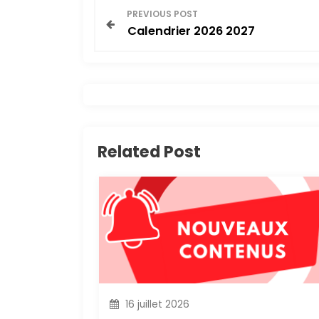
N
PREVIOUS POST
Calendrier 2026 2027
a
v
i
g
Related Post
a
t
i
o
n
16 juillet 2026