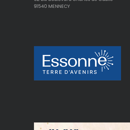
e
91540 MENNECY