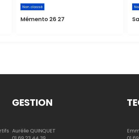
Non classé
No
Mémento 26 27
Sa
GESTION
TE
tifs
Aurélie QUINQUET
Emma
01 69 23 44 39
01 69