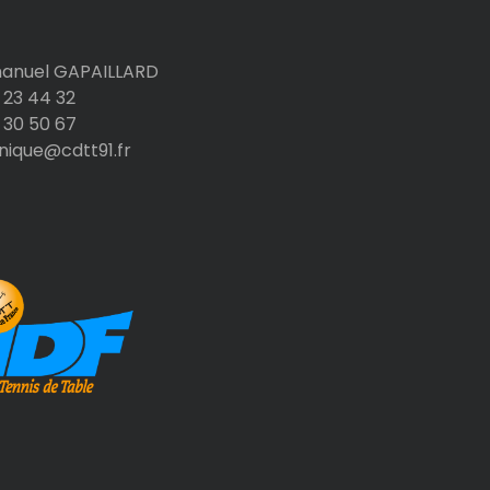
nuel GAPAILLARD
 23 44 32
 30 50 67
nique@cdtt91.fr