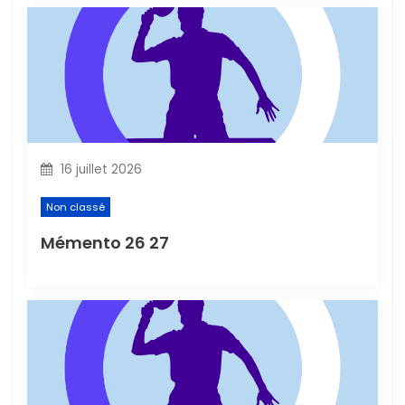
t
i
c
l
16 juillet 2026
e
Non classé
Mémento 26 27