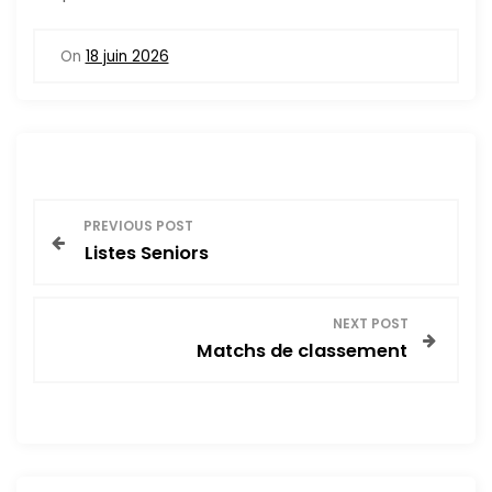
On
18 juin 2026
N
PREVIOUS POST
Listes Seniors
a
v
NEXT POST
Matchs de classement
i
g
a