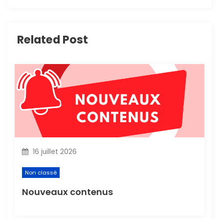
t
i
Related Post
o
n
d
e
l
16 juillet 2026
’
Non classé
a
Nouveaux contenus
r