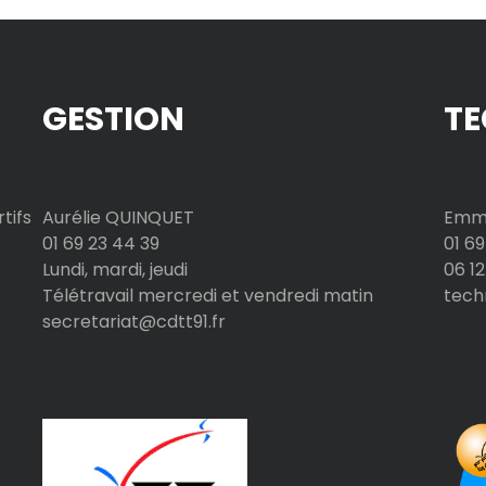
GESTION
TE
tifs
Aurélie QUINQUET
Emma
01 69 23 44 39
01 69
Lundi, mardi, jeudi
06 12
Télétravail mercredi et vendredi matin
tech
secretariat@cdtt91.fr