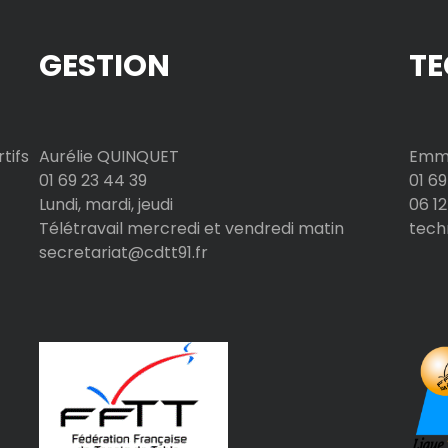
GESTION
TE
tifs
Aurélie QUINQUET
Emma
01 69 23 44 39
01 69
Lundi, mardi, jeudi
06 12
Télétravail mercredi et vendredi matin
tech
secretariat@cdtt91.fr