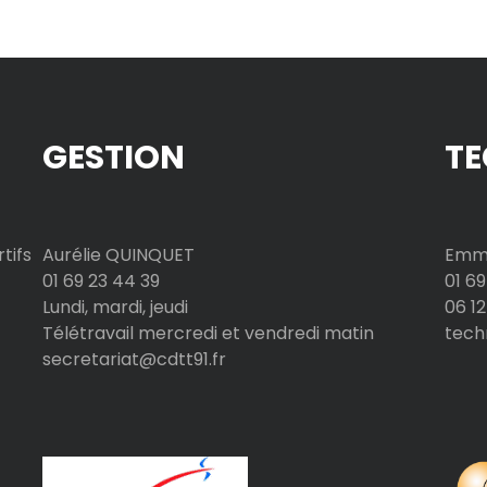
g
i
n
GESTION
TE
a
t
tifs
Aurélie QUINQUET
Emma
i
01 69 23 44 39
01 69
Lundi, mardi, jeudi
06 12
o
Télétravail mercredi et vendredi matin
tech
secretariat@cdtt91.fr
n
d
e