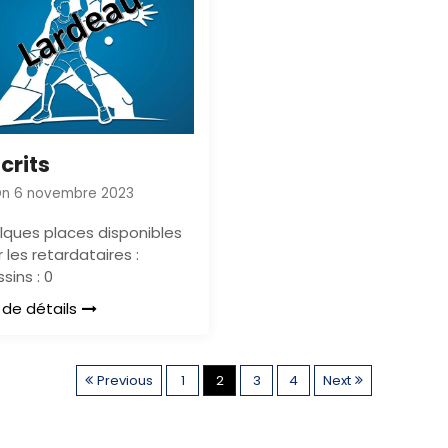
crits
On
6 novembre 2023
lques places disponibles
 les retardataires :
sins : 0
 de détails
P
Previous
1
2
3
4
Next
a