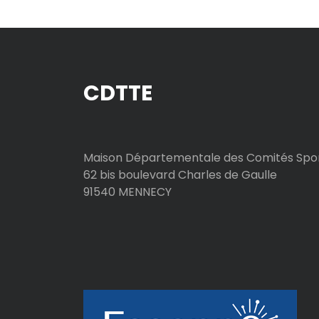
r
t
CDTTE
i
c
l
Maison Départementale des Comités Spor
62 bis boulevard Charles de Gaulle
e
91540 MENNECY