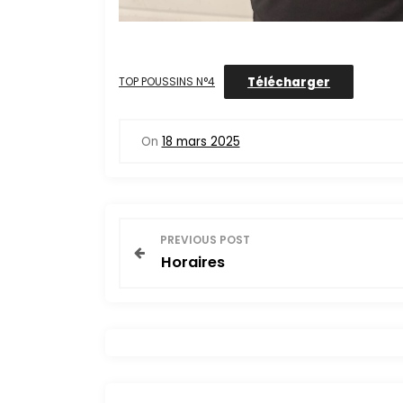
Télécharger
TOP POUSSINS N°4
On
18 mars 2025
N
PREVIOUS POST
Horaires
a
v
i
g