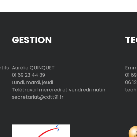
GESTION
TE
tifs
Aurélie QUINQUET
Emma
01 69 23 44 39
01 69
Lundi, mardi, jeudi
06 12
Télétravail mercredi et vendredi matin
tech
secretariat@cdtt91.fr